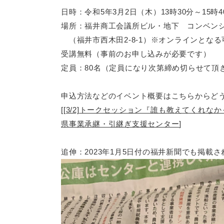
日時：令和5年3月2日（木）13時30分～15時4
場所：福井商工会議所ビル・地下 コンベン
（福井市西木田2-8-1）※オンラインとな
受講無料（事前のお申し込みが必要です）
定員：80名（定員になり次第締め切らせて頂
申込方法などのイベント概要はこちらからど
[
[3/2]トークセッション『誰も教えてくれなか
県事業承継・引継ぎ支援センター
]
追伸：2023年1月5日付の福井新聞でも掲載