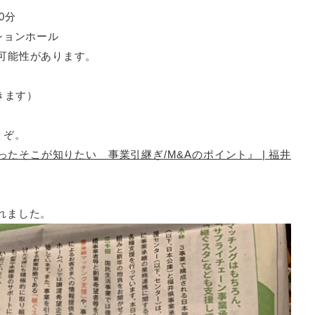
0分
ションホール
る可能性があります。
きます）
うぞ。
ったそこが知りたい 事業引継ぎ/M&Aのポイント』 | 福井
されました。