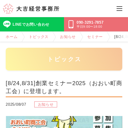
090-3291-7857
LINEでお問い合わせ
平日9:00〜18:00
ホーム
トピックス
お知らせ
セミナー
[8/2
トピックス
[8/24,8/31]創業セミナー2025（おおい町商
工会）に登壇します。
2025/08/07
お知らせ